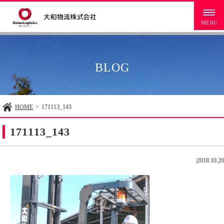
BLOG
HOME
>
171113_143
171113_143
|
2018.10.20